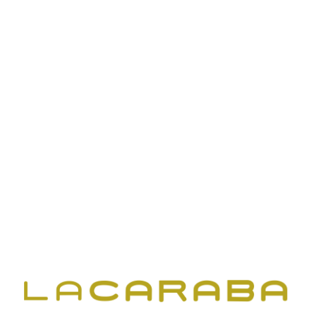
Nova posada en escena de la cavalcada de Reis a
Olot amb la instal·lació de pantalles led de diferents
formats a la trona de Ses Majestats. Il·luminació i
sonorització de tot l’espai aconseguint un ambient de
llum i color per una nit molt màgica.