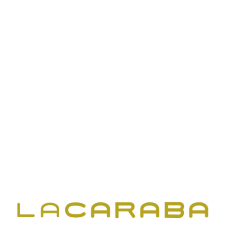
Serveis audiovisuals amb traducció i interpretació
simultània al centre de creació d’arts escèniques El Canal
de Salt; instal·lació d’una pantalla led; realització
mitjançant tres càmeres robotitzades, i gravació del
fòrum per a la posterior emissió per Youtube.