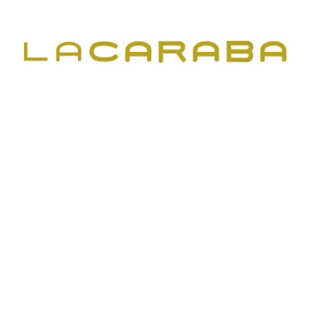
Web finançada:
C